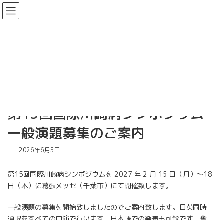
コ
ナ
日本小児科学会 埼玉地方会
ン
ビ
テ
ゲ
ン
ー
お知らせ
ツ
シ
へ
ョ
ス
ン
キ
に
Home
お知らせ
ッ
移
第15回国際川崎病シンポジウム 一般演題募集のご案内
プ
動
第15回国際川崎病シンポジウム
一般演題募集のご案内
2026年6月5日
第15回国際川崎病シンポジウムを 2027 年 2 月 15 日（月）～18
日（木）に幕張メッセ（千葉市）にて開催致します。
一般演題の募集を開始致しましたのでご案内致します。日英同時
通訳をすべての口演で行います。日本語での発表も可能です。奮