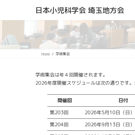
コ
ナ
日本小児科学会 埼玉地方会
ン
ビ
テ
ゲ
ン
ー
ツ
シ
へ
ョ
ス
ン
キ
に
Home
学術集会
ッ
移
プ
動
学術集会は年４回開催されます。
2026年度開催スケジュールは次の通りです
開催回
日付
第203回
2026年5月10日（日）
第204回
2026年9月13日（日）