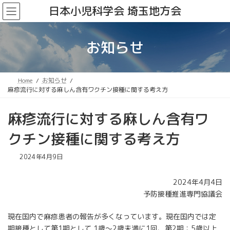
コ
ナ
日本小児科学会 埼玉地方会
ン
ビ
テ
ゲ
ン
ー
お知らせ
ツ
シ
へ
ョ
ス
ン
キ
に
Home
お知らせ
ッ
移
麻疹流行に対する麻しん含有ワクチン接種に関する考え方
プ
動
麻疹流行に対する麻しん含有ワ
クチン接種に関する考え方
2024年4月9日
2024年4月4日
予防接種推進専門協議会
現在国内で麻疹患者の報告が多くなっています。現在国内では定
期接種として第1期として 1歳～2歳未満に1回、第2期：5歳以上