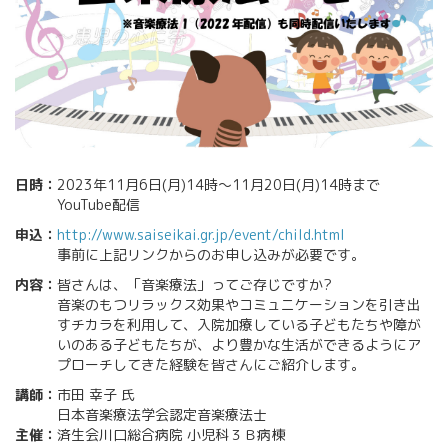
日時：
2023年11月6日(月)14時〜11月20日(月)14時まで
YouTube配信
申込：
http://www.saiseikai.gr.jp/event/child.html
事前に上記リンクからのお申し込みが必要です。
内容：
皆さんは、「音楽療法」ってご存じですか?
音楽のもつリラックス効果やコミュニケーションを引き出
すチカラを利用して、入院加療している子どもたちや障が
いのある子どもたちが、より豊かな生活ができるようにア
プローチしてきた経験を皆さんにご紹介します。
講師：
市田 幸子 氏
日本音楽療法学会認定音楽療法士
主催：
済生会川口総合病院 小児科３Ｂ病棟