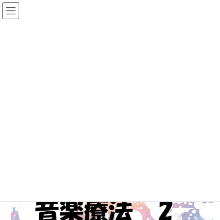
コ
ナ
日本小児科学会 埼玉地方会
ン
ビ
テ
ゲ
ン
ー
お知らせ
ツ
シ
へ
ョ
ス
ン
キ
に
Home
お知らせ
2023年度 小児健康教室『音楽療法』2
ッ
移
プ
動
2023年度 小児健康教室『音楽療
法』2
2023年10月12日