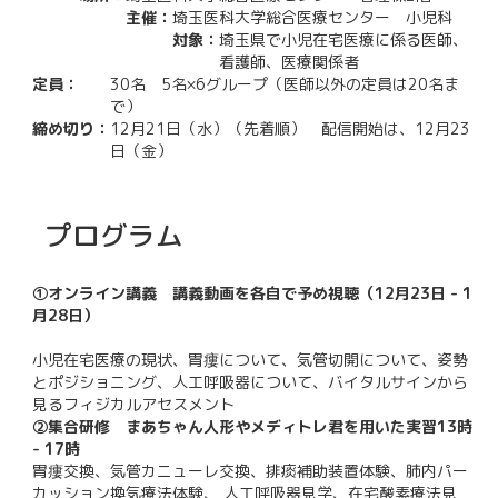
主催：
埼玉医科大学総合医療センター 小児科
対象：
埼玉県で小児在宅医療に係る医師、
看護師、医療関係者
定員：
30名 5名×6グループ（医師以外の定員は20名ま
で）
締め切り：
12月21日（水）（先着順） 配信開始は、12月23
日（金）
プログラム
①オンライン講義 講義動画を各自で予め視聴（12月23日 - 1
月28日）
小児在宅医療の現状、胃瘻について、気管切開について、姿勢
とポジショニング、人工呼吸器について、バイタルサインから
見るフィジカルアセスメント
②集合研修 まあちゃん人形やメディトレ君を用いた実習13時
- 17時
胃瘻交換、気管カニューレ交換、排痰補助装置体験、肺内パー
カッション換気療法体験、 人工呼吸器見学、在宅酸素療法見