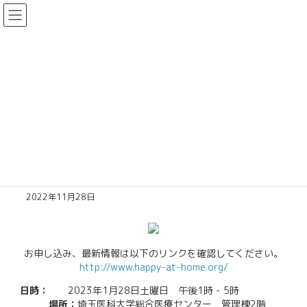
コ
ナ
日本小児科学会 埼玉地方会
ン
ビ
テ
ゲ
ン
ー
お知らせ
ツ
シ
へ
ョ
ス
ン
キ
に
Home
お知らせ
2022年度 小児在宅医療実技講習会
ッ
移
プ
動
2022年度 小児在宅医療実技講習
会
2022年11月28日
お申し込み、最新情報は以下のリンクを確認してください。
http://www.happy-at-home.org/
日時：
2023年1月28日土曜日 午後1時 - 5時
場所：
埼玉医科大学総合医療センター 管理棟2階