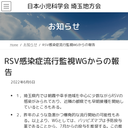
コ
ナ
日本小児科学会 埼玉地方会
ン
ビ
テ
ゲ
ン
ー
お知らせ
ツ
シ
へ
ョ
ス
ン
キ
に
Home
お知らせ
RSV感染症流行監視WGからの報告
ッ
移
プ
動
RSV感染症流行監視WGからの報
告
2022年6月6日
１，埼玉県内では朝霞や幸手地域を中心に少数ながらRSVの
感染がみられており、近隣の都県でも早期接種を開始し
ているところもある。
２，昨年のような急激かつ爆発的な流行開始の可能性もあ
る。以上より、WGとしては、パリビズマブは予防投与
薬であることから、7月からの投与を推奨する。この推