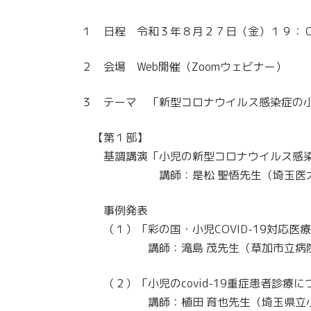
１ 日程 令和３年８月２７日（金）１９：
２ 会場 Web開催（Zoomウェビナー）
３ テーマ 「新型コロナウイルス感染症の
【第１部】
基調講演「小児の新型コロナウイルス感染
講師：是松 聖悟先生（埼玉医大総
事例発表
（１）「彩の国・小児COVID-19対応医
講師：滝島 茂先生（草加市立病
（２）「小児のcovid-19重症患者診療に
講師：植田 育也先生（埼玉県立小