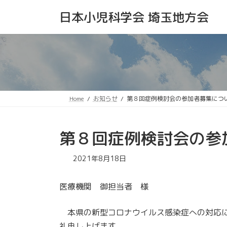
コ
ナ
日本小児科学会 埼玉地方会
ン
ビ
テ
ゲ
ン
ー
ツ
シ
へ
ョ
ス
ン
キ
に
ッ
移
Home
お知らせ
第８回症例検討会の参加者募集につ
プ
動
第８回症例検討会の参
2021年8月18日
医療機関 御担当者 様
本県の新型コロナウイルス感染症への対応に
礼申し上げます。