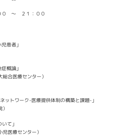
００ ～ ２１：００
小児患者」
症概論」
合医療センター）
療ネットワーク-医療提供体制の構築と課題-」
院）
ついて」
児医療センター）