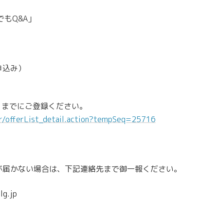
もQ&A」
申込み）
までにご登録ください。
fer/offerList_detail.action?tempSeq=25716
届かない場合は、下記連絡先まで御一報ください。
g.jp