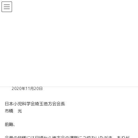
コ
ナ
日本小児科学会 埼玉地方会
ン
ビ
テ
ゲ
ン
ー
お知らせ
ツ
シ
へ
ョ
ス
ン
キ
に
Home
お知らせ
第181回学術集会の開催形態について
ッ
移
プ
動
第181回学術集会の開催形態につ
いて
2020年11月20日
日本小児科学会埼玉地方会会長
市橋 光
前略、
会員の皆様には日頃から地方会の運営にご協力いただき、ありが