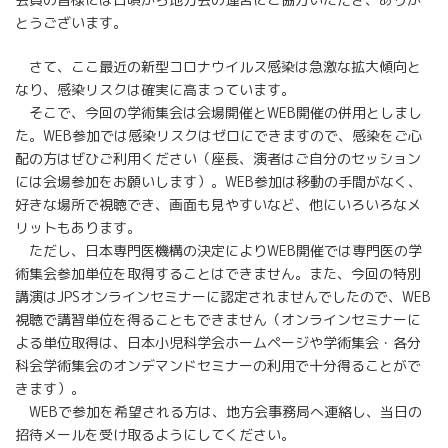
とうございます。
さて、ここ最近の新型コロナウイルス感染は急激な拡大傾向と
なり、感染リスクは確実に高まっています。
そこで、今回の学術集会は会場開催とWEB開催の併用としまし
た。WEB参加では感染リスクはゼロにできますので、感染をご心
配の方はぜひご利用ください（座長、演者はご自分のセッション
には会場参加をお願いします）。WEB参加は移動の手間がなく、
好きな場所で視聴でき、画面も見やすいなど、他にいろいろなメ
リットもあります。
ただし、日本専門医機構の決定によりWEB開催では専門医の学
術集会参加単位を取得することはできません。また、今回の特別
講演はJPSオンラインセミナーに認定されませんでしたので、WEB
視聴で講習単位を得ることもできません（オンラインセミナーに
よる単位取得は、日本小児科学会ホームページや学術集会・各分
科会学術集会のオンデマンドセミナーの利用で十分得ることがで
きます）。
WEBで参加を希望される方は、地方会事務局へ連絡し、当日の
招待メールを受け取るようにしてください。