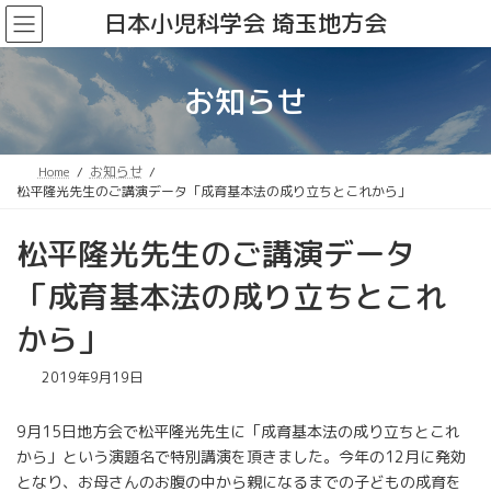
コ
ナ
日本小児科学会 埼玉地方会
ン
ビ
テ
ゲ
ン
ー
お知らせ
ツ
シ
へ
ョ
ス
ン
キ
に
Home
お知らせ
ッ
移
松平隆光先生のご講演データ「成育基本法の成り立ちとこれから」
プ
動
松平隆光先生のご講演データ
「成育基本法の成り立ちとこれ
から」
2019年9月19日
9月15日地方会で松平隆光先生に「成育基本法の成り立ちとこれ
から」という演題名で特別講演を頂きました。今年の12月に発効
となり、お母さんのお腹の中から親になるまでの子どもの成育を