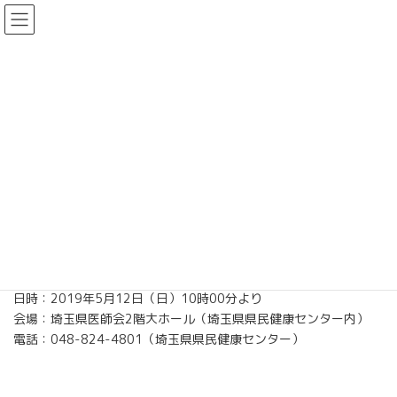
コ
ナ
日本小児科学会 埼玉地方会
ン
ビ
テ
ゲ
ン
ー
お知らせ
ツ
シ
へ
ョ
ス
ン
キ
に
Home
お知らせ
第176回 日本小児科学会 埼玉地方会のご案内
ッ
移
プ
動
第176回 日本小児科学会 埼玉地
方会のご案内
2019年4月17日
日時：2019年5月12日（日）10時00分より
会場：埼玉県医師会2階大ホール（埼玉県県民健康センター内）
電話：048-824-4801（埼玉県県民健康センター）