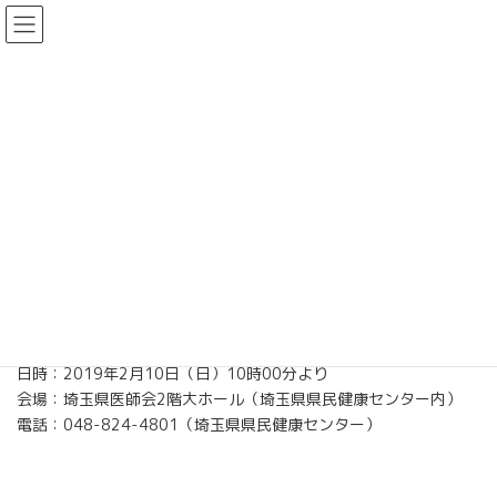
コ
ナ
日本小児科学会 埼玉地方会
ン
ビ
テ
ゲ
ン
ー
お知らせ
ツ
シ
へ
ョ
ス
ン
キ
に
Home
お知らせ
第175回 日本小児科学会 埼玉地方会のご案内
ッ
移
プ
動
第175回 日本小児科学会 埼玉地
方会のご案内
2019年1月28日
日時：2019年2月10日（日）10時00分より
会場：埼玉県医師会2階大ホール（埼玉県県民健康センター内）
電話：048-824-4801（埼玉県県民健康センター）