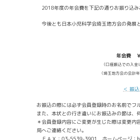
2018年度の年会費を下記の通りお振り込み
今後とも日本小児科学会埼玉地方会の発展と
年会費 ￥
（口座振込での入金
（埼玉地方会の会計年
＜ 振
お振込の際には必ず会員登録時のお名前でフ
また、本状との行き違いにお振込みの節は、
＊会員登録内容にご変更が生じた際は変更内
局へご連絡ください。
ＦＡＸ：03-5539-3901 ホームページ：https:/