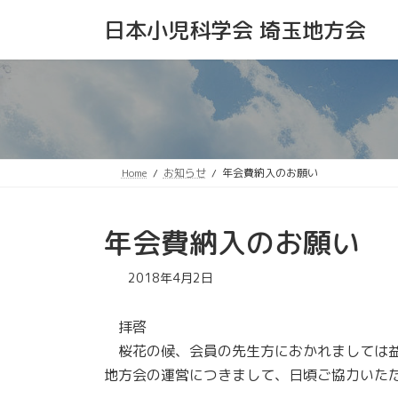
コ
ナ
日本小児科学会 埼玉地方会
ン
ビ
テ
ゲ
ン
ー
ツ
シ
へ
ョ
ス
ン
キ
に
ッ
移
Home
お知らせ
年会費納入のお願い
プ
動
年会費納入のお願い
2018年4月2日
拝啓
桜花の候、会員の先生方におかれましては益
地方会の運営につきまして、日頃ご協力いた