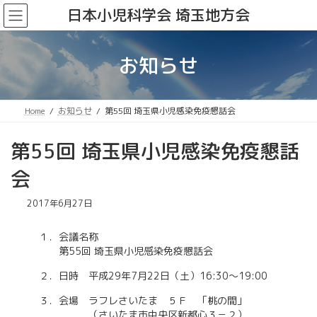
コ
ナ
日本小児科学会 埼玉地方会
ン
ビ
テ
ゲ
ン
ー
お知らせ
ツ
シ
へ
ョ
ス
ン
キ
に
Home
お知らせ
第55回 埼玉県小児感染免疫懇話会
ッ
移
プ
動
第55回 埼玉県小児感染免疫懇話
会
2017年6月27日
１．会議名称
第55回 埼玉県小児感染免疫懇話会
２．日時 平成29年7月22日（土）16:30～19:00
３．会場 ラフレさいたま ５Ｆ 「桃の間」
（さいたま市中央区新都心３－２）