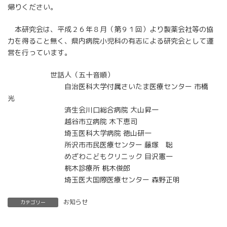
帰りください。
本研究会は、平成２６年８月（第９１回）より製薬会社等の協
力を得ること無く、県内病院小児科の有志による研究会として運
営を行っています。
世話人（五十音順）
自治医科大学付属さいたま医療センター 市橋
光
済生会川口総合病院 大山昇一
越谷市立病院 木下恵司
埼玉医科大学病院 徳山研一
所沢市市民医療センター 藤塚 聡
めざわこどもクリニック 目沢憲一
桃木診療所 桃木俊郎
埼玉医大国際医療センター 森野正明
お知らせ
カテゴリー