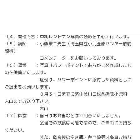
００
（２）開催場所：JR浦和駅東口 パルコ１０階
さいたま市コミュニティーセンター第１３集会
室
（３）参加費 ：１０００円（初期研修医は無料）
（４）開催内容：単純レントゲン写真の読影を中心に行います。
（５）講師 ：小熊栄二先生（埼玉県立小児医療センター放射
線科）
コメンテーターをお願いしております。
（６）運営 ：写真はパワーポイントであらかじめ作成したも
のを供覧いたします。
症例は、パワーポイントに添付した資料として
ご提出をお願いします。
８月３１日までに済生会川口総合病院小児科
大山までお送り下さい。
大山
（７）飲食 ：当日はお弁当などはご用意いたしません。
会場での飲食は可能ですので、ご自由にお持ち
ください。
また、飲食後の空き瓶・弁当殻等は各自お持ち