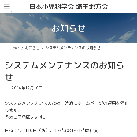
コ
ナ
日本小児科学会 埼玉地方会
ン
ビ
テ
ゲ
ン
ー
お知らせ
ツ
シ
へ
ョ
ス
ン
キ
に
Home
お知らせ
システムメンテナンスのお知らせ
ッ
移
プ
動
システムメンテナンスのお知ら
せ
2014年12月10日
システムメンテナンスのため一時的にホームページの運用を停止
します。
予めご了承願います。
日時：12月16日（火）、17時30分〜1時間程度