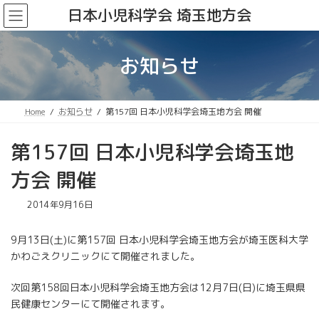
コ
ナ
日本小児科学会 埼玉地方会
ン
ビ
テ
ゲ
ン
ー
お知らせ
ツ
シ
へ
ョ
ス
ン
キ
に
Home
お知らせ
第157回 日本小児科学会埼玉地方会 開催
ッ
移
プ
動
第157回 日本小児科学会埼玉地
方会 開催
2014年9月16日
9月13日(土)に第157回 日本小児科学会埼玉地方会が埼玉医科大学
かわごえクリニックにて開催されました。
次回第158回日本小児科学会埼玉地方会は12月7日(日)に埼玉県県
民健康センターにて開催されます。