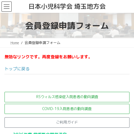
コ
ナ
日本小児科学会 埼玉地方会
ン
ビ
テ
ゲ
ン
ー
会員登録申請フォーム
ツ
シ
へ
ョ
ス
ン
Home
会員登録申請フォーム
キ
に
ッ
移
プ
動
無効なリンクです。再度登録をお願いします。
トップに戻る
RSウィルス感染症入院患者の
動向調査
COVID-19入院患者の動向調査
ご利用ガイド