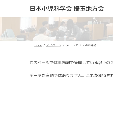
コ
ナ
日本小児科学会 埼玉地方会
ン
ビ
テ
ゲ
ン
ー
ツ
シ
へ
ョ
ス
ン
キ
に
Home
マイページ
メールアドレスの確認
ッ
移
プ
動
このページでは事務局で管理している以下の
データが有効ではありません。これが期待さ