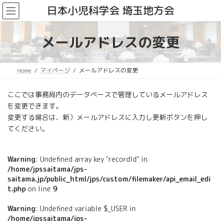
コ
ナ
日本小児科学会 埼玉地方会
ン
ビ
テ
ゲ
ン
ー
メールアドレスの変更
ツ
シ
へ
ョ
ス
ン
Home
マイページ
メールアドレスの変更
キ
に
ッ
移
プ
動
ここでは事務局内のデータベースで管理しているメールアドレス
を変更できます。
変更する場合は、新）メールアドレスに入力し更新ボタンを押し
てください。
Warning
: Undefined array key "recordId" in
/home/jpssaitama/jps-
saitama.jp/public_html/jps/custom/filemaker/api_email_edi
t.php
on line
9
Warning
: Undefined variable $_USER in
/home/jpssaitama/jps-