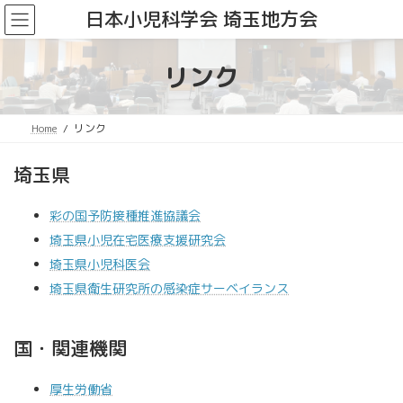
コ
ナ
日本小児科学会 埼玉地方会
ン
ビ
テ
ゲ
ン
ー
リンク
ツ
シ
へ
ョ
ス
ン
Home
リンク
キ
に
ッ
移
プ
動
埼玉県
彩の国予防接種推進協議会
埼玉県小児在宅医療支援研究会
埼玉県小児科医会
埼玉県衛生研究所の感染症サーベイランス
国・関連機関
厚生労働省