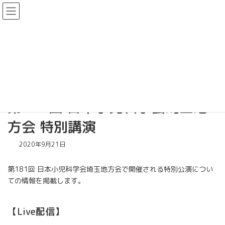
コ
ナ
日本小児科学会 埼玉地方会
ン
ビ
テ
ゲ
ン
ー
未分類
ツ
シ
へ
ョ
ス
ン
キ
に
Home
未分類
第181回 日本小児科学会埼玉地方会 特別講演
ッ
移
プ
動
第181回 日本小児科学会埼玉地
方会 特別講演
2020年9月21日
第181回 日本小児科学会埼玉地方会で開催される特別公演につい
ての情報を掲載します。
【Live配信】